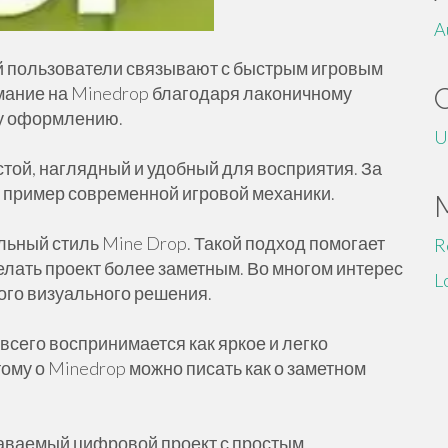
A
ый пользователи связывают с быстрым игровым
ание на Minedrop благодаря лаконичному
му оформлению.
U
той, наглядный и удобный для восприятия. За
к пример современной игровой механики.
ьный стиль Mine Drop. Такой подход помогает
R
лать проект более заметным. Во многом интерес
L
ого визуального решения.
сего воспринимается как яркое и легко
му о Minedrop можно писать как о заметном
наваемый цифровой проект с простым