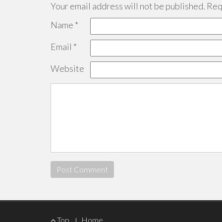
Your email address will not be published.
Requ
Name
*
Email
*
Website
Footer
Top
Home