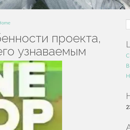
S
Home
fo
бенности проекта,
его узнаваемым
C
B
H
H
2