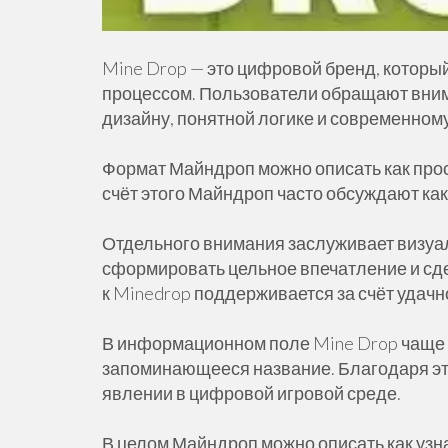
Mine Drop — это цифровой бренд, котор
процессом. Пользователи обращают вним
дизайну, понятной логике и современно
Формат Майндроп можно описать как прос
счёт этого Майндроп часто обсуждают ка
Отдельного внимания заслуживает визуал
сформировать цельное впечатление и сде
к Minedrop поддерживается за счёт удачн
В информационном поле Mine Drop чаще в
запоминающееся название. Благодаря это
явлении в цифровой игровой среде.
В целом Майндроп можно описать как уз