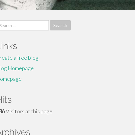
earch
r:
Links
reate a free blog
log Homepage
omepage
its
36
Visitors at this page
Archives