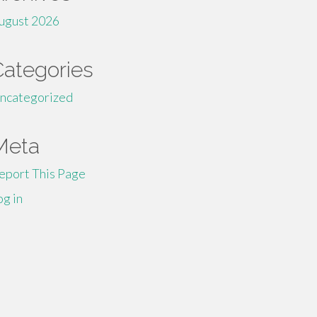
ugust 2026
Categories
ncategorized
Meta
eport This Page
og in