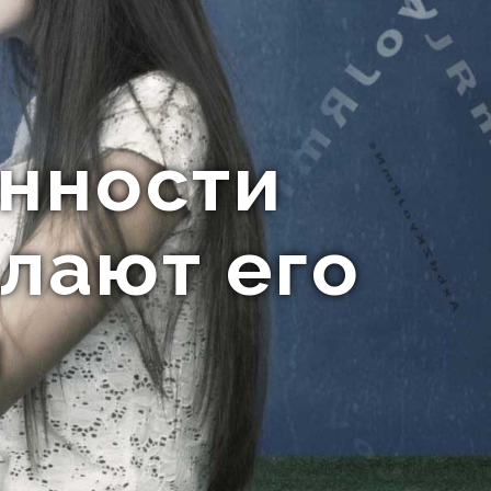
енности
елают его
м