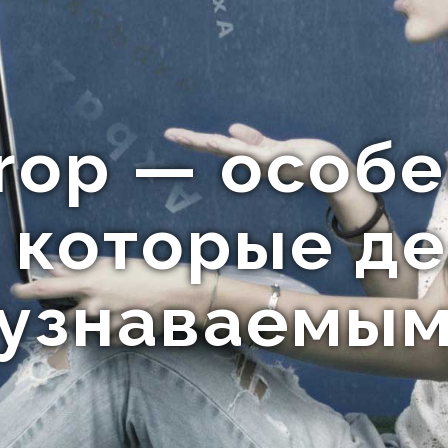
rop — особ
 которые д
узнаваемы